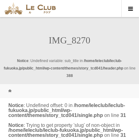
IMG_8270
Notice
: Undefined variable: sub_title in
/home/leleclub/leclub-
fukuoka.jp/public_html/wp-content/themes/story_tcd041/header.php
on line
388
Notice
: Undefined offset: 0 in
/home/leleclub/leclub-
fukuoka.jp/public_html/wp-
content/themes/story_tcd041/single.php
on line
31
Notice
: Trying to get property 'slug' of non-object in
/home/leleclub/leclub-fukuoka.jp/public_html/wp-
content/themes/story_tcd041/single.php
on line
31