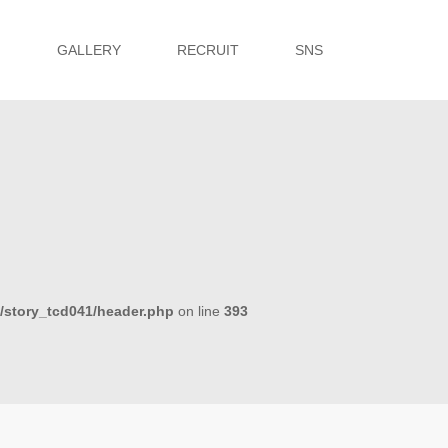
G
GALLERY
RECRUIT
SNS
s/story_tcd041/header.php
on line
393