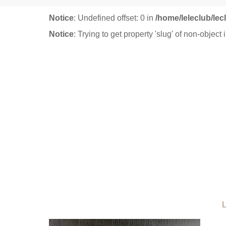
Notice
: Undefined offset: 0 in
/home/leleclub/le
Notice
: Trying to get property 'slug' of non-object 