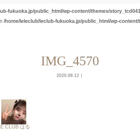
club-fukuoka.jp/public_html/wp-content/themes/story_tcd041
in
/home/leleclub/leclub-fukuoka.jp/public_html/wp-content
IMG_4570
2025.08.12
LE CLUB はる