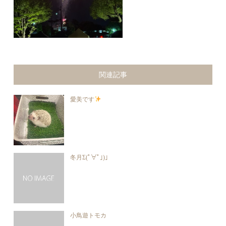
関連記事
愛美です
冬月Σ(ﾟ∀ﾟ｣)｣
小鳥遊トモカ