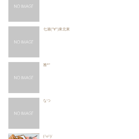
七瀬(°∀°)東北東
雅*°
なつ
(^o^)/