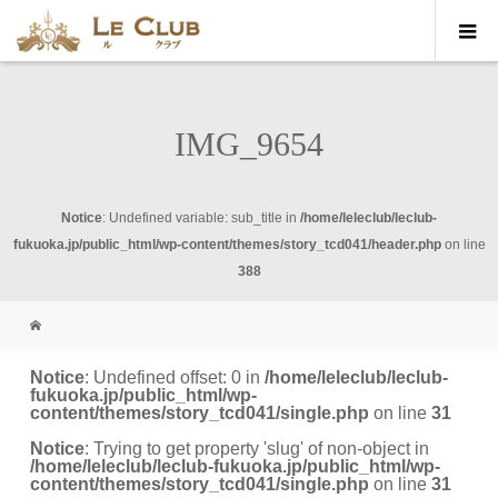
IMG_9654
Notice
: Undefined variable: sub_title in
/home/leleclub/leclub-
fukuoka.jp/public_html/wp-content/themes/story_tcd041/header.php
on line
388
Notice
: Undefined offset: 0 in
/home/leleclub/leclub-
fukuoka.jp/public_html/wp-
content/themes/story_tcd041/single.php
on line
31
Notice
: Trying to get property 'slug' of non-object in
/home/leleclub/leclub-fukuoka.jp/public_html/wp-
content/themes/story_tcd041/single.php
on line
31